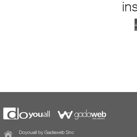
in
Doyouall by Gadaweb Snc