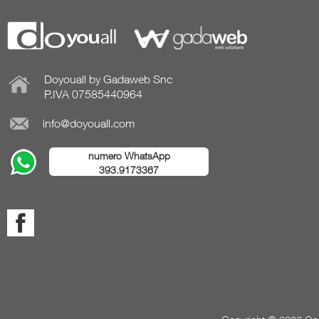
Doyouall by Gadaweb Snc
P.IVA 07585440964
info@doyouall.com
numero WhatsApp
393.9173367