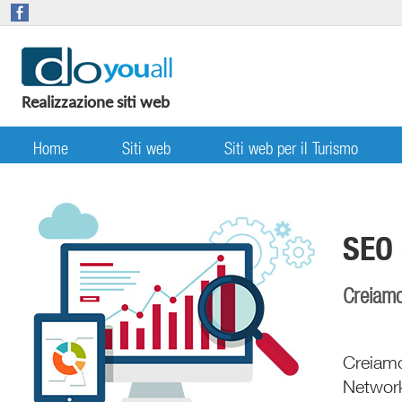
Realizzazione siti web
Home
Siti web
Siti web per il Turismo
SEO 
Creiamo
Creiamo
Network