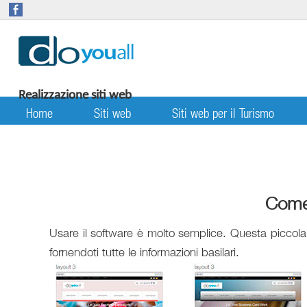
Realizzazione siti web
Home
Siti web
Siti web per il Turismo
Guida: Drag and Drop e grafica
Come 
Usare il software è molto semplice. Questa piccola
fornendoti tutte le informazioni basilari.