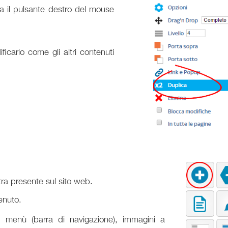
ca il pulsante destro del mouse
icarlo come gli altri contenuti
tra presente sul sito web.
enuto.
g, menù (barra di navigazione), immagini a