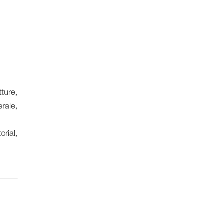
ture,
erale,
orial,