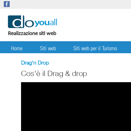
Realizzazione siti web
Home
Siti web
Siti web per il Turismo
Drag'n Drop
Cos'è il Drag & drop