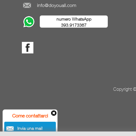
info@doyouall.com
numero WhatsApp
393.9173367
Copyright ©
Come contattarci
Invia una mail