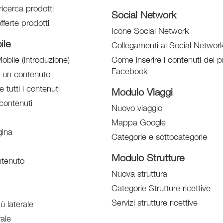
ricerca prodotti
Social Network
fferte prodotti
Icone Social Network
ile
Collegamenti ai Social Networ
obile (introduzione)
Come inserire i contenuti del pr
Facebook
e un contenuto
e tutti i contenuti
Modulo Viaggi
contenuti
Nuovo viaggio
Mappa Google
ina
Categorie e sottocategorie
Modulo Strutture
tenuto
Nuova struttura
Categorie Strutture ricettive
Servizi strutture ricettive
 laterale
ale