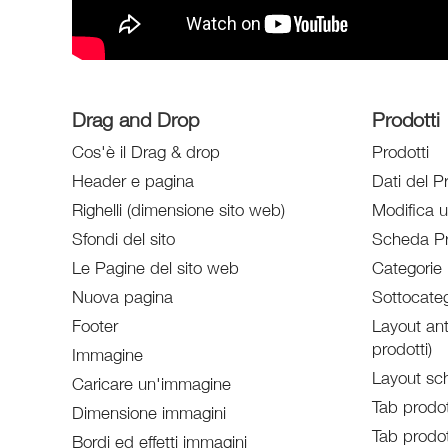
Drag and Drop
Prodotti
Cos'è il Drag & drop
Prodotti
Header e pagina
Dati del P
Righelli (dimensione sito web)
Modifica 
Sfondi del sito
Scheda Pr
Le Pagine del sito web
Categorie 
Nuova pagina
Sottocateg
Footer
Layout ant
prodotti)
Immagine
Layout sc
Caricare un'immagine
Tab prodot
Dimensione immagini
Tab prodot
Bordi ed effetti immagini