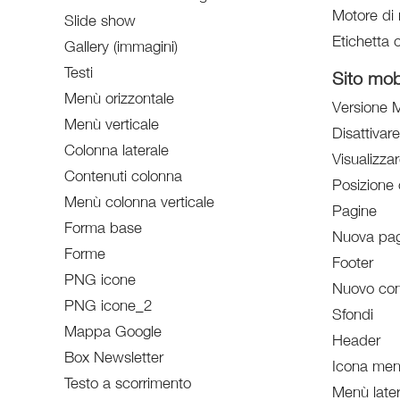
Motore di 
Slide show
Etichetta o
Gallery (immagini)
Testi
Sito mob
Menù orizzontale
Versione M
Menù verticale
Disattivar
Colonna laterale
Visualizzar
Contenuti colonna
Posizione 
Menù colonna verticale
Pagine
Forma base
Nuova pag
Forme
Footer
PNG icone
Nuovo con
PNG icone_2
Sfondi
Mappa Google
Header
Box Newsletter
Icona menù
Testo a scorrimento
Menù later