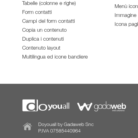
Tabelle (colonne e righe)
Menù ico
Form contatti
Immagine
Campi del form contatti
Icona pag
Copia un contenuto
Duplica i contenuti
Contenuto layout
Multilingua ed icone bandiere
Doyouall by Gadaweb Snc
P.IVA 07585440964