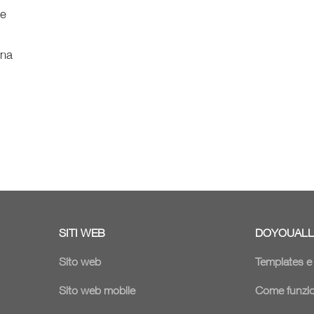
ne
ina
SITI WEB
DOYOUALL
Sito web
Templates 
Sito web mobile
Come funzi