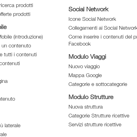
ricerca prodotti
Social Network
fferte prodotti
Icone Social Network
ile
Collegamenti ai Social Networ
obile (introduzione)
Come inserire i contenuti del pr
Facebook
e un contenuto
e tutti i contenuti
Modulo Viaggi
contenuti
Nuovo viaggio
Mappa Google
ina
Categorie e sottocategorie
Modulo Strutture
tenuto
Nuova struttura
Categorie Strutture ricettive
Servizi strutture ricettive
 laterale
ale