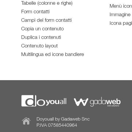
Tabelle (colonne e righe)
Menù ico
Form contatti
Immagine
Campi del form contatti
Icona pag
Copia un contenuto
Duplica i contenuti
Contenuto layout
Multilingua ed icone bandiere
Doyouall by Gadaweb Snc
P.IVA 07585440964