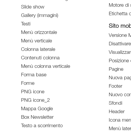
Motore di 
Slide show
Etichetta o
Gallery (immagini)
Testi
Sito mob
Menù orizzontale
Versione M
Menù verticale
Disattivar
Colonna laterale
Visualizzar
Contenuti colonna
Posizione 
Menù colonna verticale
Pagine
Forma base
Nuova pag
Forme
Footer
PNG icone
Nuovo con
PNG icone_2
Sfondi
Mappa Google
Header
Box Newsletter
Icona menù
Testo a scorrimento
Menù later