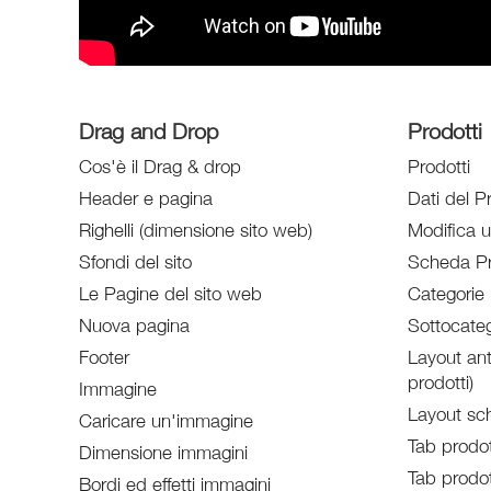
Drag and Drop
Prodotti
Cos'è il Drag & drop
Prodotti
Header e pagina
Dati del P
Righelli (dimensione sito web)
Modifica 
Sfondi del sito
Scheda Pr
Le Pagine del sito web
Categorie 
Nuova pagina
Sottocateg
Footer
Layout ant
prodotti)
Immagine
Layout sc
Caricare un'immagine
Tab prodot
Dimensione immagini
Tab prodot
Bordi ed effetti immagini