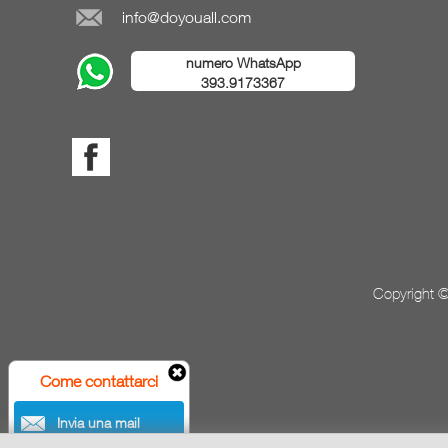
info@doyouall.com
numero WhatsApp
393.9173367
Copyright ©
Come contattarci
Invia una mail