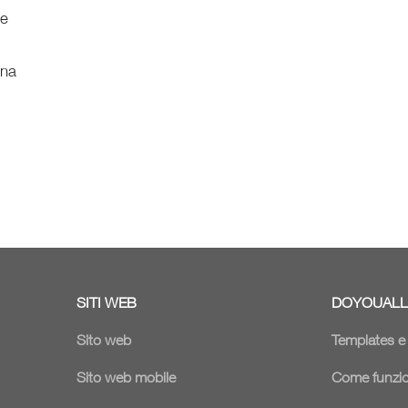
ne
ina
SITI WEB
DOYOUALL
Sito web
Templates 
Sito web mobile
Come funzi