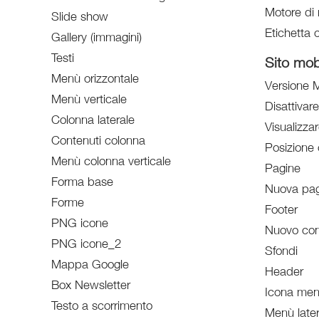
Motore di 
Slide show
Etichetta o
Gallery (immagini)
Testi
Sito mob
Menù orizzontale
Versione M
Menù verticale
Disattivar
Colonna laterale
Visualizzar
Contenuti colonna
Posizione 
Menù colonna verticale
Pagine
Forma base
Nuova pag
Forme
Footer
PNG icone
Nuovo con
PNG icone_2
Sfondi
Mappa Google
Header
Box Newsletter
Icona menù
Testo a scorrimento
Menù later