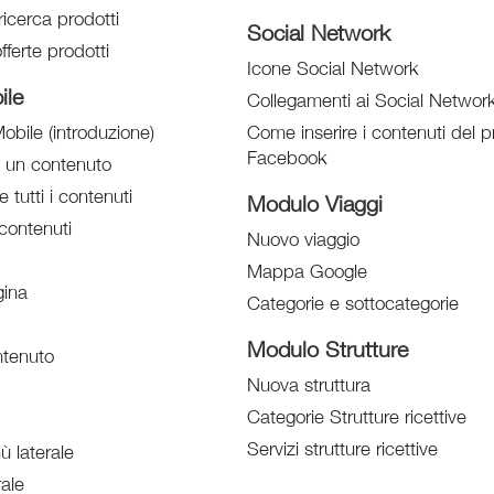
ricerca prodotti
Social Network
fferte prodotti
Icone Social Network
ile
Collegamenti ai Social Networ
obile (introduzione)
Come inserire i contenuti del pr
Facebook
e un contenuto
e tutti i contenuti
Modulo Viaggi
contenuti
Nuovo viaggio
Mappa Google
ina
Categorie e sottocategorie
Modulo Strutture
tenuto
Nuova struttura
Categorie Strutture ricettive
Servizi strutture ricettive
 laterale
ale