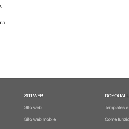
ne
ina
SITI WEB
DOYOUALL
Sito web
Templates 
Sito web mobile
Come funzi