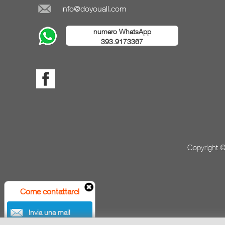
info@doyouall.com
numero WhatsApp
393.9173367
Copyright ©
Come contattarci
Invia una mail