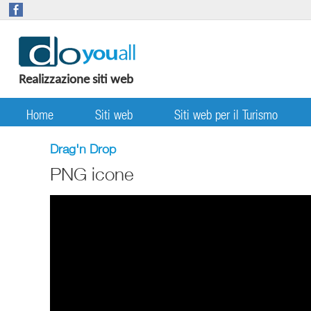
Realizzazione siti web
Home
Siti web
Siti web per il Turismo
Drag'n Drop
PNG icone