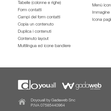
Tabelle (colonne e righe)
Menù ico
Form contatti
Immagine
Campi del form contatti
Icona pag
Copia un contenuto
Duplica i contenuti
Contenuto layout
Multilingua ed icone bandiere
Doyouall by Gadaweb Snc
P.IVA 07585440964