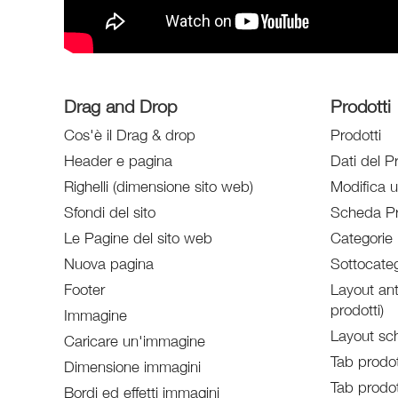
Drag and Drop
Prodotti
Cos'è il Drag & drop
Prodotti
Header e pagina
Dati del P
Righelli (dimensione sito web)
Modifica 
Sfondi del sito
Scheda Pr
Le Pagine del sito web
Categorie 
Nuova pagina
Sottocateg
Footer
Layout ant
prodotti)
Immagine
Layout sc
Caricare un'immagine
Tab prodot
Dimensione immagini
Tab prodot
Bordi ed effetti immagini