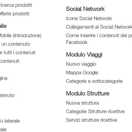
ricerca prodotti
Social Network
fferte prodotti
Icone Social Network
ile
Collegamenti ai Social Networ
obile (introduzione)
Come inserire i contenuti del pr
Facebook
e un contenuto
e tutti i contenuti
Modulo Viaggi
contenuti
Nuovo viaggio
Mappa Google
ina
Categorie e sottocategorie
Modulo Strutture
tenuto
Nuova struttura
Categorie Strutture ricettive
Servizi strutture ricettive
 laterale
ale