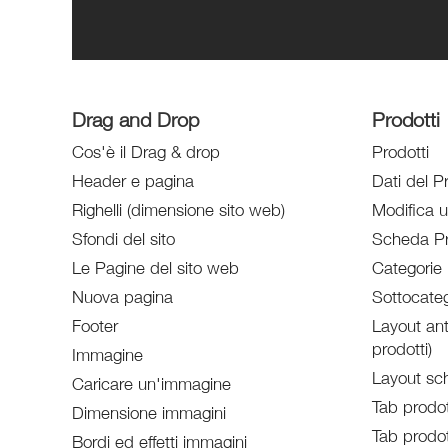
Drag and Drop
Prodotti
Cos'è il Drag & drop
Prodotti
Header e pagina
Dati del P
Righelli (dimensione sito web)
Modifica 
Sfondi del sito
Scheda Pr
Le Pagine del sito web
Categorie 
Nuova pagina
Sottocateg
Footer
Layout ant
prodotti)
Immagine
Layout sc
Caricare un'immagine
Tab prodot
Dimensione immagini
Tab prodot
Bordi ed effetti immagini