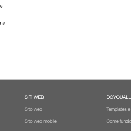
ne
ina
SITI WEB
DOYOUALL
Sito web
Templates 
Sito web mobile
Come funzi