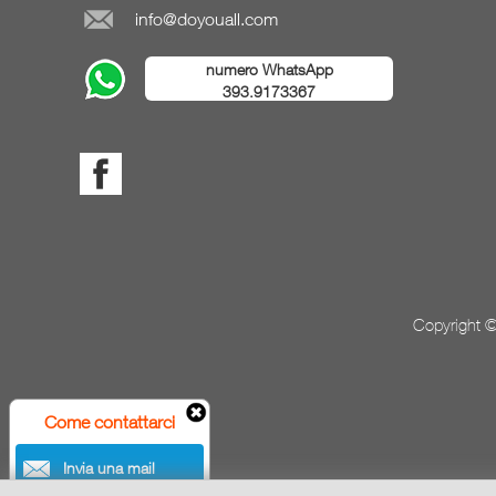
info@doyouall.com
numero WhatsApp
393.9173367
Copyright ©
Come contattarci
Invia una mail