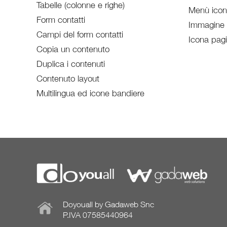
Tabelle (colonne e righe)
Menù ico
Form contatti
Immagine
Campi del form contatti
Icona pag
Copia un contenuto
Duplica i contenuti
Contenuto layout
Multilingua ed icone bandiere
Doyouall by Gadaweb Snc
P.IVA 07585440964