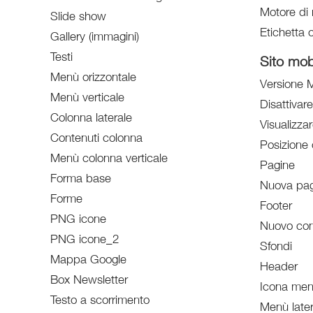
Motore di 
Slide show
Etichetta o
Gallery (immagini)
Testi
Sito mob
Menù orizzontale
Versione M
Menù verticale
Disattivar
Colonna laterale
Visualizzar
Contenuti colonna
Posizione 
Menù colonna verticale
Pagine
Forma base
Nuova pag
Forme
Footer
PNG icone
Nuovo con
PNG icone_2
Sfondi
Mappa Google
Header
Box Newsletter
Icona menù
Testo a scorrimento
Menù later