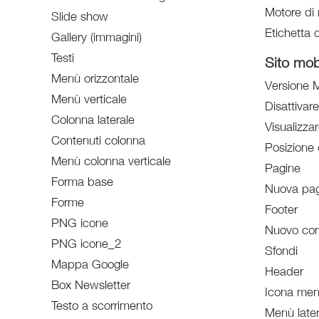
Motore di 
Slide show
Etichetta o
Gallery (immagini)
Testi
Sito mob
Menù orizzontale
Versione M
Menù verticale
Disattivar
Colonna laterale
Visualizzar
Contenuti colonna
Posizione 
Menù colonna verticale
Pagine
Forma base
Nuova pag
Forme
Footer
PNG icone
Nuovo con
PNG icone_2
Sfondi
Mappa Google
Header
Box Newsletter
Icona menù
Testo a scorrimento
Menù later