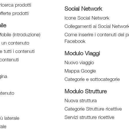
ricerca prodotti
Social Network
fferte prodotti
Icone Social Network
ile
Collegamenti ai Social Networ
obile (introduzione)
Come inserire i contenuti del pr
Facebook
e un contenuto
e tutti i contenuti
Modulo Viaggi
contenuti
Nuovo viaggio
Mappa Google
ina
Categorie e sottocategorie
Modulo Strutture
tenuto
Nuova struttura
Categorie Strutture ricettive
Servizi strutture ricettive
 laterale
ale