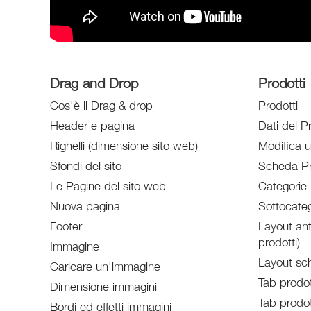
Drag and Drop
Prodotti
Cos'è il Drag & drop
Prodotti
Header e pagina
Dati del P
Righelli (dimensione sito web)
Modifica 
Sfondi del sito
Scheda Pr
Le Pagine del sito web
Categorie 
Nuova pagina
Sottocateg
Footer
Layout ant
prodotti)
Immagine
Layout sc
Caricare un'immagine
Tab prodot
Dimensione immagini
Tab prodot
Bordi ed effetti immagini