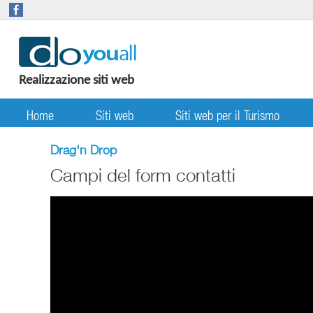
Realizzazione siti web
Home
Siti web
Siti web per il Turismo
Drag'n Drop
Campi del form contatti