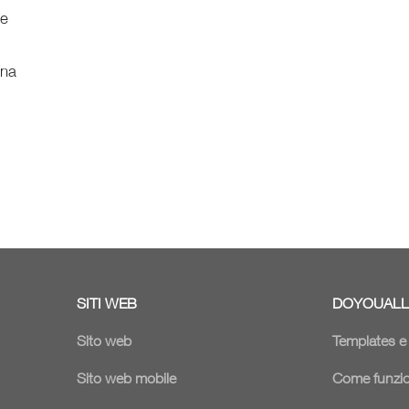
ne
ina
SITI WEB
DOYOUALL
Sito web
Templates 
Sito web mobile
Come funzi