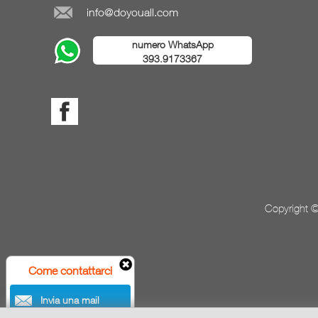
info@doyouall.com
numero WhatsApp
393.9173367
Copyright ©
Come contattarci
Invia una mail