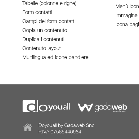
Tabelle (colonne e righe)
Menù ico
Form contatti
Immagine
Campi del form contatti
Icona pag
Copia un contenuto
Duplica i contenuti
Contenuto layout
Multilingua ed icone bandiere
Doyouall by Gadaweb Snc
P.IVA 07585440964